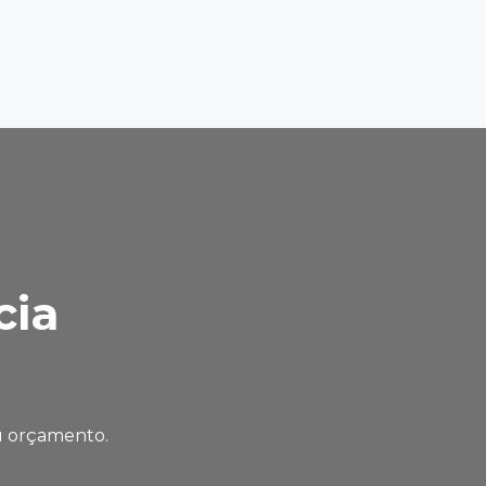
cia
eu orçamento.