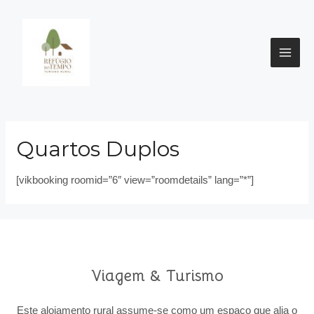
Skip
to
content
MAI
ME
Quartos Duplos
[vikbooking roomid=”6″ view=”roomdetails” lang=”*”]
Viagem & Turismo
Este alojamento rural assume-se como um espaço que alia o